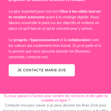
Le plus important pour moi est d’
être à tes côtés tout en
te rendant autonome
quant à ta stratégie digitale. Nous
faisons ensemble le point sur tes objectifs et mettons en
place ce qu’il faut et ce qui te convient pour y arriver.
Le
progrès
, l’
épanouissement
et la
collaboration
sont
les valeurs qui soutiennent mon travail. Si ça te parle et si
tu penses que nous pouvons booster ton Business
ensemble, contacte-moi.
JE CONTACTE MARIE-EVE
Tu veux passer à l'action pour vendre tes services et décupler ta
visibilité en ligne ?
Contacte-moi pour savoir si je peux devenir ton Bras Droit pour
booster ta présence en ligne, créer ton propre système et fluidifier