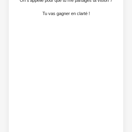
On s'appelle pour que tu me partages ta vision ?
Tu vas gagner en clarté !