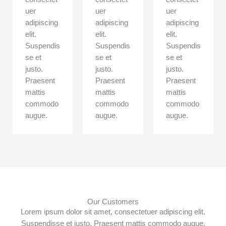
uer
uer
uer
adipiscing
adipiscing
adipiscing
elit.
elit.
elit.
Suspendis
Suspendis
Suspendis
se et
se et
se et
justo.
justo.
justo.
Praesent
Praesent
Praesent
mattis
mattis
mattis
commodo
commodo
commodo
augue.
augue.
augue.
Our Customers
Lorem ipsum dolor sit amet, consectetuer adipiscing elit.
Suspendisse et justo. Praesent mattis commodo augue.​