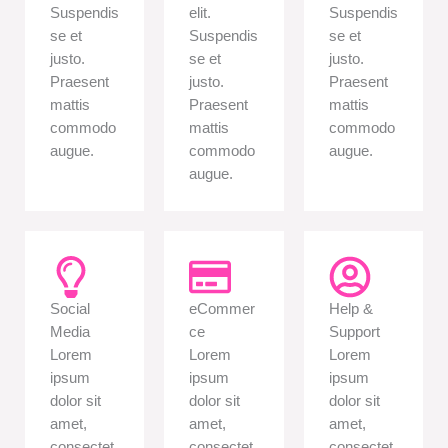
Suspendis
elit.
Suspendis
se et
Suspendis
se et
justo.
se et
justo.
Praesent
justo.
Praesent
mattis
Praesent
mattis
commodo
mattis
commodo
augue.
commodo
augue.
augue.
Social
eCommer
Help &
Media
ce
Support
Lorem
Lorem
Lorem
ipsum
ipsum
ipsum
dolor sit
dolor sit
dolor sit
amet,
amet,
amet,
consectet
consectet
consectet